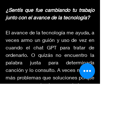
¿Sentís que fue cambiando tu trabajo 
junto con el avance de la tecnología?
El avance de la tecnología me ayuda, a 
veces armo un guión y uso de vez en 
cuando el chat GPT para tratar de 
ordenarlo. O quizás no encuentro la 
palabra justa para determinada 
canción y lo consulto. A veces me trae 
más problemas que soluciones porque 
es como que tenés que guiarlo muy 
bien para llegar al objetivo que vos 
querés. Pero reconozco que tal vez, si 
antes un guión me llevaba media hora , 
hoy con chat GPT a los 10 minutos ya 
lo terminé. Para mí es una herramienta 
que hoy en día se puede usar y que te 
ayuda bastante. 